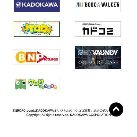
KERORO.comはKADOKAWAオリジナルの「ケロロ軍曹」総合公式サイトです。
Copyright All rights reserved. KADOKAWA CORPORATION