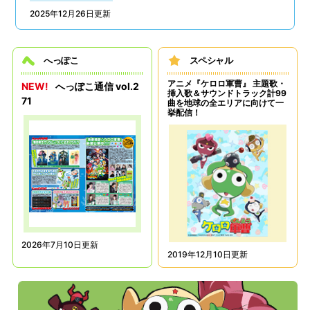
2025年12月26日更新
へっぽこ
スペシャル
アニメ『ケロロ軍曹』 主題歌・
NEW!
へっぽこ通信 vol.2
挿入歌＆サウンドトラック計99
71
曲を地球の全エリアに向けて一
挙配信！
2026年7月10日更新
2019年12月10日更新