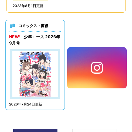
2023年8月1日更新
コミックス・書籍
NEW!
少年エース 2026年
9月号
2026年7月24日更新